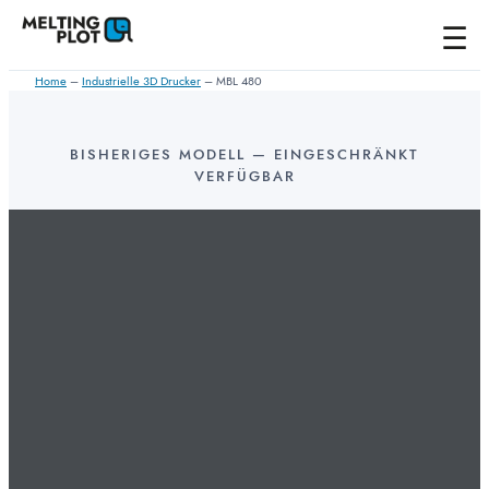
Zum
Inhalt
springen
Home
–
Industrielle 3D Drucker
–
MBL 480
BISHERIGES MODELL — EINGESCHRÄNKT
VERFÜGBAR